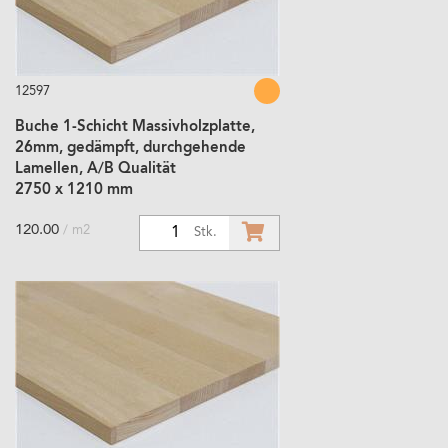
12597
Buche 1-Schicht Massivholzplatte,
26mm, gedämpft, durchgehende
Lamellen, A/B Qualität
2750 x 1210 mm
120.00
/ m2
1
Stk.