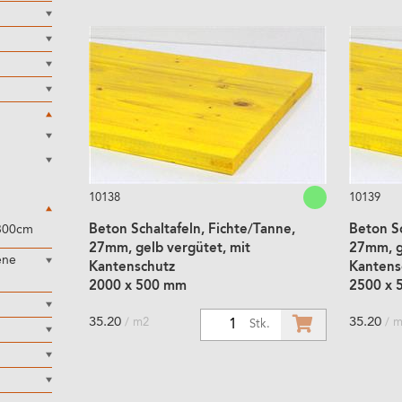
10138
10139
-300cm
Beton Schaltafeln, Fichte/Tanne,
Beton Sc
27mm, gelb vergütet, mit
27mm, g
ene
Kantenschutz
Kantens
2000 x 500 mm
2500 x 
35.20
35.20
/ m2
/ 
1
Stk.