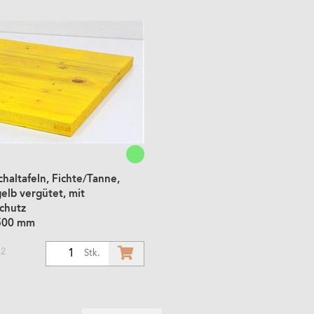
haltafeln, Fichte/Tanne,
elb vergütet, mit
chutz
500 mm
m2
1
Stk.