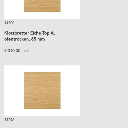
14300
Klotzbretter Eiche Top A,
ofentrocken, 65 mm
3’310.00
/ m3
14296