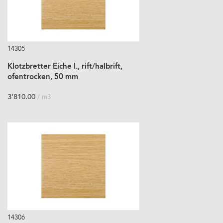
14305
Klotzbretter Eiche I., rift/halbrift,
ofentrocken, 50 mm
3’810.00
/ m3
14306