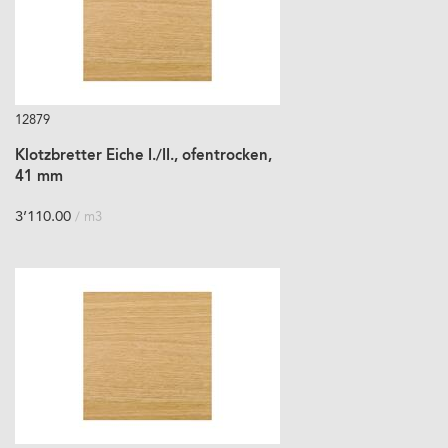
12879
Klotzbretter Eiche I./II., ofentrocken,
41 mm
3’110.00
/ m3