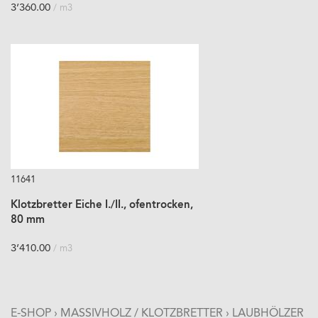
3’360.00
/ m3
11641
Klotzbretter Eiche I./II., ofentrocken,
80 mm
3’410.00
/ m3
E-SHOP
›
MASSIVHOLZ / KLOTZBRETTER
›
LAUBHÖLZER