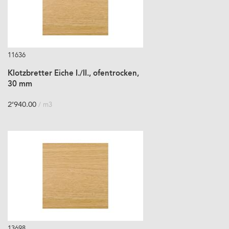
11636
Klotzbretter Eiche I./II., ofentrocken,
30 mm
2’940.00
/ m3
13698