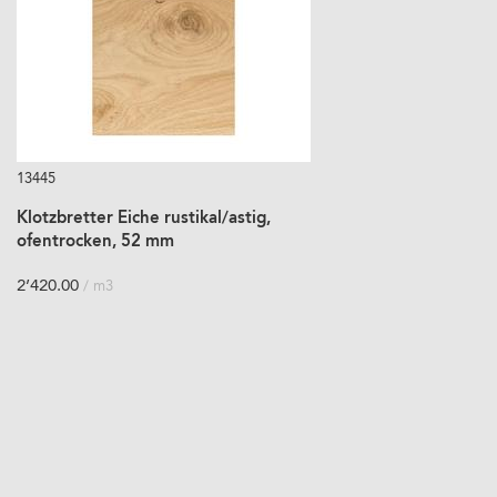
13445
Klotzbretter Eiche rustikal/astig,
ofentrocken, 52 mm
2’420.00
/ m3