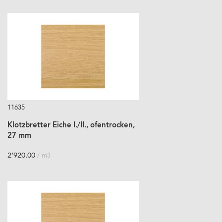
11635
Klotzbretter Eiche I./II., ofentrocken,
27 mm
2’920.00
/ m3