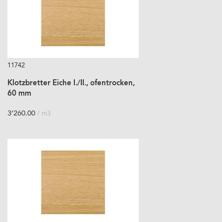
11742
Klotzbretter Eiche I./II., ofentrocken,
60 mm
3’260.00
/ m3