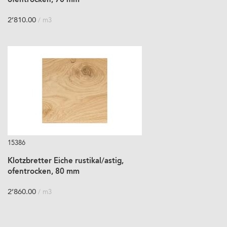
ofentrocken, 70 mm
2’810.00
/ m3
15386
Klotzbretter Eiche rustikal/astig,
ofentrocken, 80 mm
2’860.00
/ m3