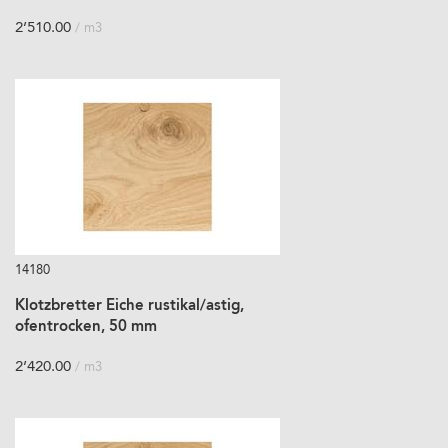
2’510.00
/ m3
14180
Klotzbretter Eiche rustikal/astig,
ofentrocken, 50 mm
2’420.00
/ m3