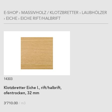
E-SHOP
›
MASSIVHOLZ / KLOTZBRETTER
›
LAUBHÖLZER
›
EICHE
›
EICHE RIFT/HALBRIFT
14303
Klotzbretter Eiche I., rift/halbrift,
ofentrocken, 32 mm
3’710.00
/ m3