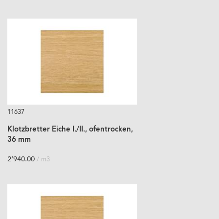
11637
Klotzbretter Eiche I./II., ofentrocken,
36 mm
2’940.00
/ m3