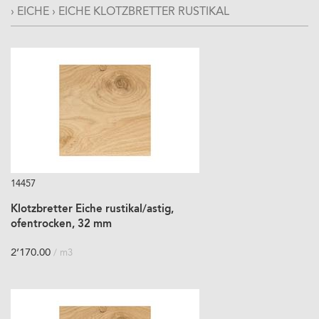
›
EICHE
›
EICHE KLOTZBRETTER RUSTIKAL
14457
Klotzbretter Eiche rustikal/astig,
ofentrocken, 32 mm
2’170.00
/ m3