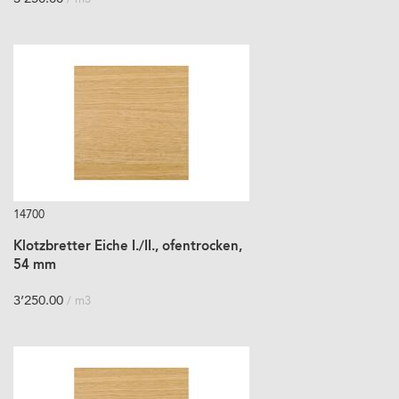
14700
Klotzbretter Eiche I./II., ofentrocken,
54 mm
3’250.00
/ m3