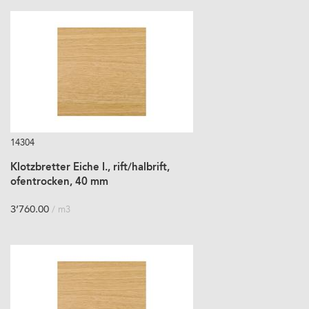
14304
Klotzbretter Eiche I., rift/halbrift,
ofentrocken, 40 mm
3’760.00
/ m3