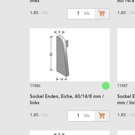
links
60/14/8
1.85
1.85
/ Stk.
/ Stk
1
Stk.
11486
11487
Sockel Enden, Eiche, 60/14/8 mm /
Sockel 
links
mm / lin
1.85
1.85
/ Stk.
/ Stk
1
Stk.