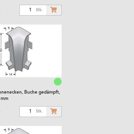
.
1
Stk.
Innenecken, Buche gedämpft,
8 mm
.
1
Stk.