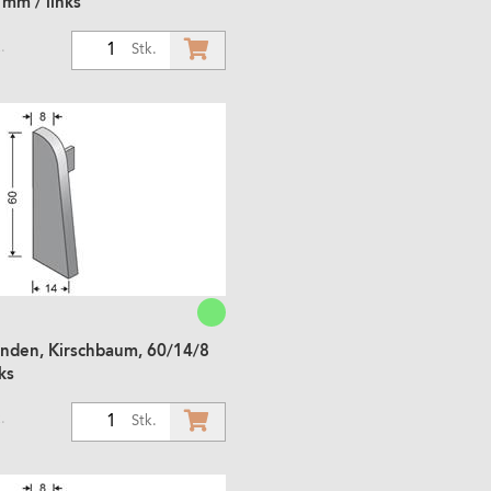
 mm / links
.
1
Stk.
Enden, Kirschbaum, 60/14/8
ks
.
1
Stk.