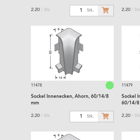
2.20
2.20
/ Stk.
/ Stk
1
Stk.
11478
11479
Sockel Innenecken, Ahorn, 60/14/8
Sockel 
mm
60/14/
2.20
2.20
/ Stk.
/ Stk
1
Stk.