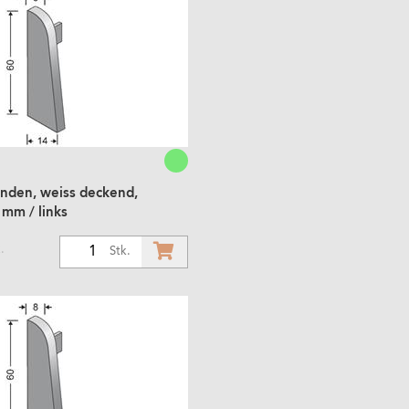
Enden, weiss deckend,
 mm / links
.
1
Stk.