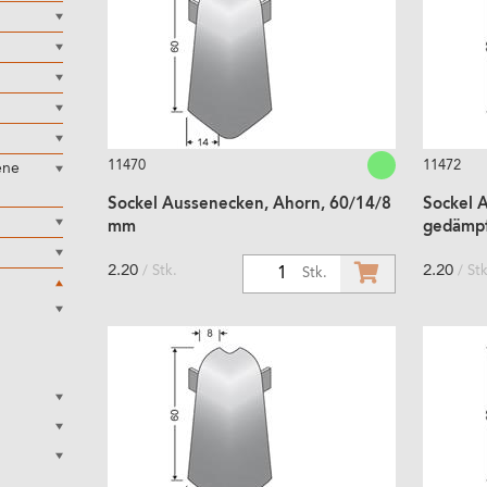
11470
11472
ene
Sockel Aussenecken, Ahorn, 60/14/8
Sockel 
mm
gedämpf
2.20
2.20
/ Stk.
/ Stk
1
Stk.