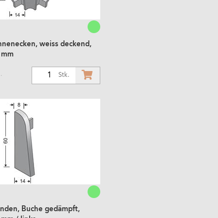
Innenecken, weiss deckend,
8 mm
.
1
Stk.
Enden, Buche gedämpft,