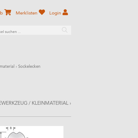
rb
Merklisten
Login
material
›
Sockelecken
EWERKZEUG / KLEINMATERIAL
›