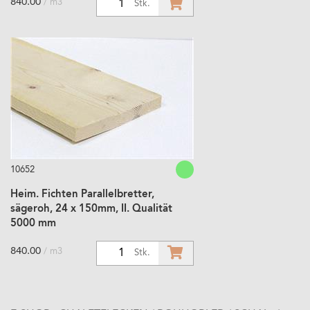
840.00
/ m3
1
Stk.
10652
Heim. Fichten Parallelbretter,
sägeroh, 24 x 150mm, II. Qualität
5000 mm
840.00
/ m3
1
Stk.