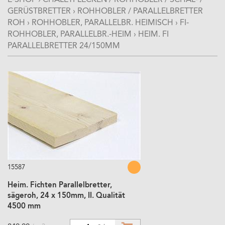
E-SHOP
›
CHALETFLECKEN / ROHHOBLER / SCHAL- /
GERÜSTBRETTER
›
ROHHOBLER / PARALLELBRETTER
ROH
›
ROHHOBLER, PARALLELBR. HEIMISCH
›
FI-
ROHHOBLER, PARALLELBR.-HEIM
›
HEIM. FI
PARALLELBRETTER 24/150MM
15587
Heim. Fichten Parallelbretter,
sägeroh, 24 x 150mm, II. Qualität
4500 mm