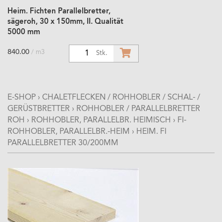
Heim. Fichten Parallelbretter,
sägeroh, 30 x 150mm, II. Qualität
5000 mm
840.00
/ m3
1
Stk.
E-SHOP
›
CHALETFLECKEN / ROHHOBLER / SCHAL- /
GERÜSTBRETTER
›
ROHHOBLER / PARALLELBRETTER
ROH
›
ROHHOBLER, PARALLELBR. HEIMISCH
›
FI-
ROHHOBLER, PARALLELBR.-HEIM
›
HEIM. FI
PARALLELBRETTER 30/200MM