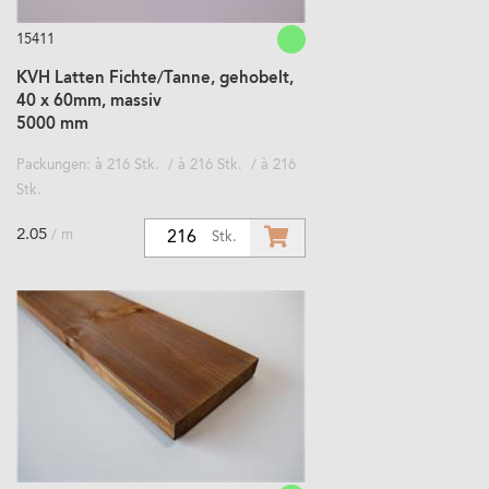
15411
KVH Latten Fichte/Tanne, gehobelt,
40 x 60mm, massiv
5000 mm
Packungen: à 216 Stk. / à 216 Stk. / à 216
Stk.
2.05
/ m
216
Stk.