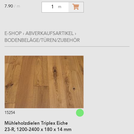
7.90
/ m
1
m
E-SHOP
›
ABVERKAUFSARTIKEL
›
BODENBELÄGE/TÜREN/ZUBEHÖR
15254
Mühleholzdielen Triplex Eiche
23-R, 1200-2400 x 180 x 14 mm