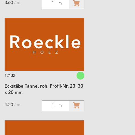
3.60
/ m
1
m
12132
Eckstäbe Tanne, roh, Profil-Nr. 23, 30
x 20 mm
4.20
/ m
1
m