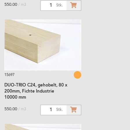
550.00
/ m3
1
Stk.
15697
DUO-TRIO C24, gehobelt, 80 x
200mm, Fichte Industrie
10000 mm
550.00
/ m3
1
Stk.