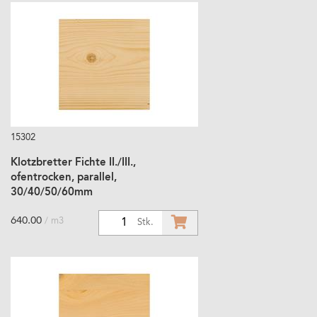
15302
Klotzbretter Fichte II./III.,
ofentrocken, parallel,
30/40/50/60mm
640.00
/ m3
1
Stk.