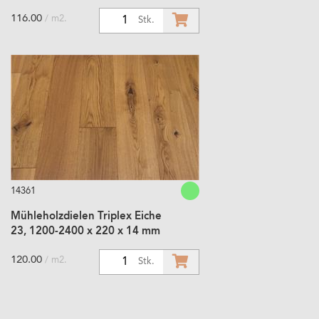
116.00
/ m2.
1
Stk.
14361
Mühleholzdielen Triplex Eiche
23, 1200-2400 x 220 x 14 mm
120.00
/ m2.
1
Stk.