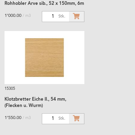
Rohhobler Arve sib., 52 x 150mm, 6m
1’000.00
/ m3
1
Stk.
15305
Klotzbretter Eiche II., 54 mm,
(Flecken u. Wurm)
1’550.00
/ m3
1
Stk.