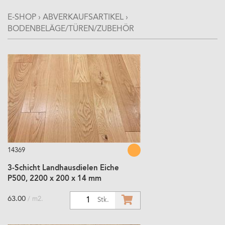
E-SHOP
›
ABVERKAUFSARTIKEL
›
BODENBELÄGE/TÜREN/ZUBEHÖR
14369
3-Schicht Landhausdielen Eiche
P500, 2200 x 200 x 14 mm
63.00
/ m2.
1
Stk.