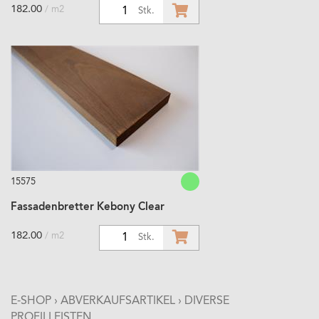
182.00
/ m2
1
Stk.
15575
Fassadenbretter Kebony Clear
182.00
/ m2
1
Stk.
E-SHOP
›
ABVERKAUFSARTIKEL
›
DIVERSE
PROFILLEISTEN