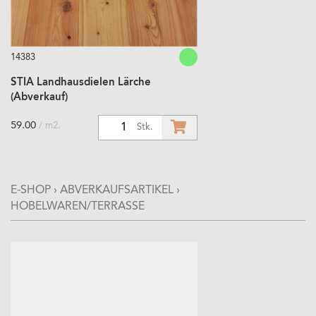
14383
STIA Landhausdielen Lärche
(Abverkauf)
59.00
/ m2.
1
Stk.
E-SHOP
›
ABVERKAUFSARTIKEL
›
HOBELWAREN/TERRASSE