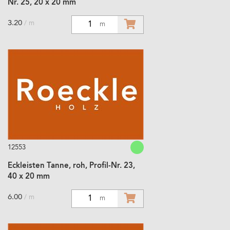
Nr. 25, 20 x 20 mm
3.20
/ m
1
m
12553
Eckleisten Tanne, roh, Profil-Nr. 23,
40 x 20 mm
6.00
/ m
1
m