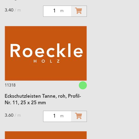
3.40
/ m
1
m
11318
Eckschutzleisten Tanne, roh, Profil-
Nr. 11, 25 x 25 mm
3.60
/ m
1
m