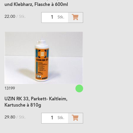
und Klebharz, Flasche à 600ml
22.00
/ Stk.
1
Stk.
13199
UZIN RK 33, Parkett- Kaltleim,
Kartusche à 810g
29.80
/ Stk.
1
Stk.