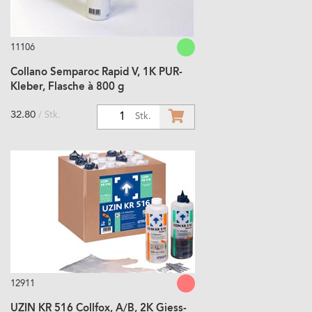
11106
Collano Semparoc Rapid V, 1K PUR-
Kleber, Flasche à 800 g
32.80
/ Stk.
1
Stk.
12911
UZIN KR 516 Collfox, A/B, 2K Giess-