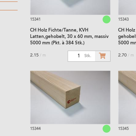
15341
15343
CH Holz Fichte/Tanne, KVH
CH Holz
Latten,gehobelt, 30 x 60 mm, massiv
gehobel
5000 mm (Pkt. à 384 Stk.)
5000 mm 
2.15
2.70
/ m
/ m
1
Stk.
15344
15345