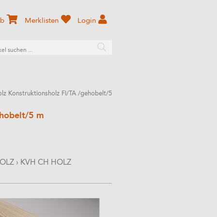
rb
Merklisten
Login
z Konstruktionsholz FI/TA /gehobelt/5
ehobelt/5 m
HOLZ
›
KVH CH HOLZ