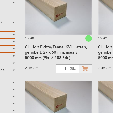
 /
15340
15342
CH Holz Fichte/Tanne, KVH Latten,
CH Holz
gehobelt, 27 x 60 mm, massiv
gehobel
5000 mm (Pkt. à 288 Stk.)
5000 mm 
2.15
2.45
/ m
/ m
1
Stk.
ene