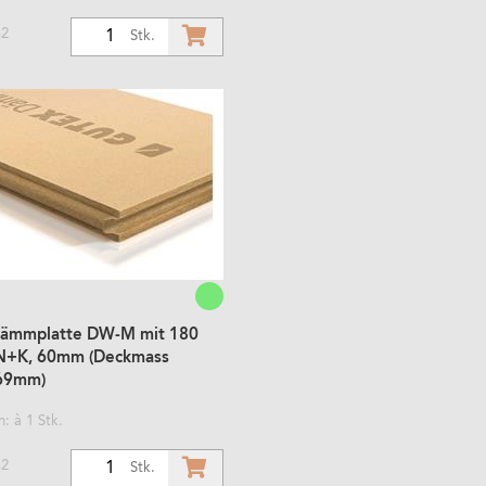
m2
1
Stk.
ämmplatte DW-M mit 180
N+K, 60mm (Deckmass
69mm)
: à 1 Stk.
m2
1
Stk.