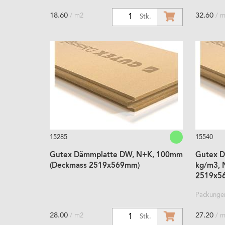
18.60
32.60
/ m2
/ 
1
Stk.
15285
15540
Gutex Dämmplatte DW, N+K, 100mm
Gutex D
(Deckmass 2519x569mm)
kg/m3, 
2519x5
Packungen
28.00
27.20
/ m2
/ 
1
Stk.