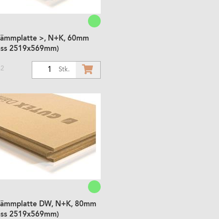
ämmplatte >, N+K, 60mm
ass 2519x569mm)
m2
1
Stk.
Dämmplatte DW, N+K, 80mm
ass 2519x569mm)