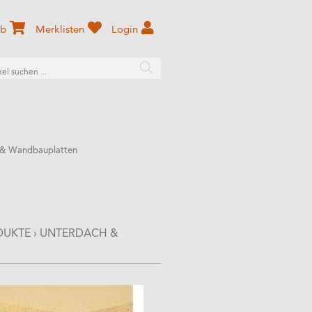
rb
Merklisten
Login
 & Wandbauplatten
DUKTE
›
UNTERDACH &