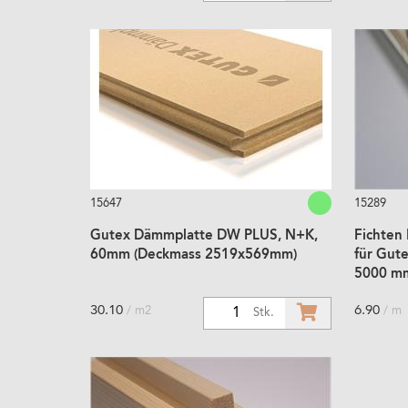
15647
15289
Gutex Dämmplatte DW PLUS, N+K,
Fichten 
60mm (Deckmass 2519x569mm)
für Gut
5000 m
30.10
6.90
/ m2
/ m
1
Stk.