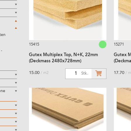
ten
15415
15271
 -
Gutex Multiplex Top, N+K, 22mm
Gutex M
(Deckmass 2480x728mm)
(Deckm
15.00
17.70
/ m2
/ 
1
Stk.
ene