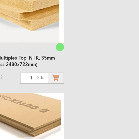
ultiplex Top, N+K, 35mm
ass 2480x722mm)
m2
1
Stk.