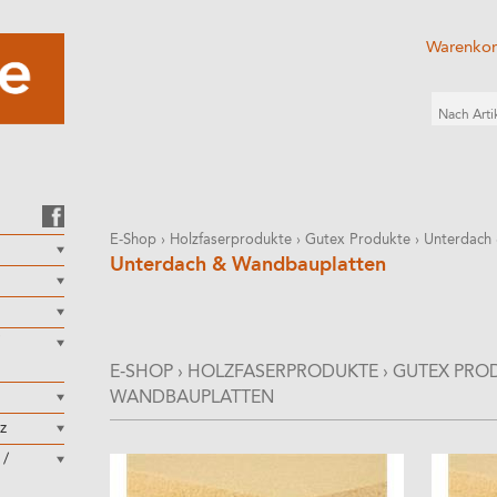
Warenko
E-Shop
›
Holzfaserprodukte
›
Gutex Produkte
›
Unterdach
Unterdach & Wandbauplatten
E-SHOP
›
HOLZFASERPRODUKTE
›
GUTEX PRO
WANDBAUPLATTEN
z
 /