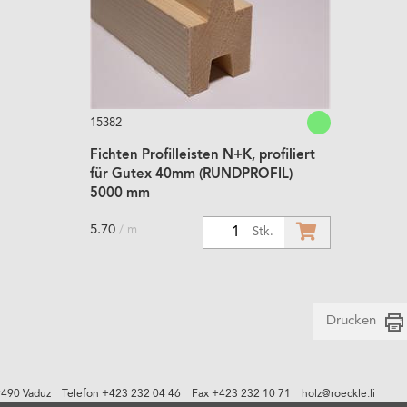
15382
Fichten Profilleisten N+K, profiliert
für Gutex 40mm (RUNDPROFIL)
5000 mm
5.70
/ m
1
Stk.
Drucken
9490 Vaduz
Telefon +423 232 04 46
Fax +423 232 10 71
holz@roeckle.li