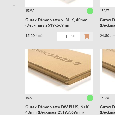
15288
15287
Gutex Dämmplatte >, N+K, 40mm
Gutex D
(Deckmass 2519x569mm)
(Deckm
15.20
24.50
/ m2
/ 
1
Stk.
15270
15286
Gutex Dämmplatte DW PLUS, N+K,
Gutex 
40mm (Deckmass 2519x569mm)
(Deckm