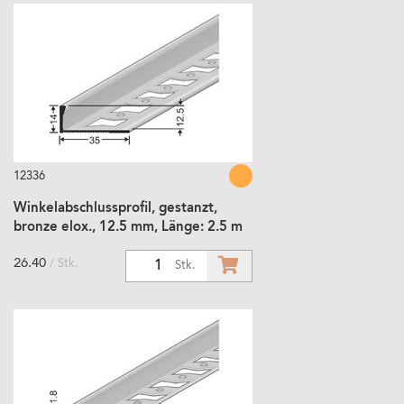
12336
Winkelabschlussprofil, gestanzt,
bronze elox., 12.5 mm, Länge: 2.5 m
26.40
/ Stk.
1
Stk.