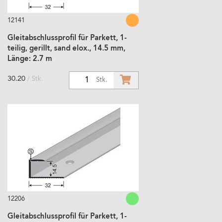
12141
Gleitabschlussprofil für Parkett, 1-
teilig, gerillt, sand elox., 14.5 mm,
Länge: 2.7 m
30.20
/ Stk.
1
Stk.
12206
Gleitabschlussprofil für Parkett, 1-