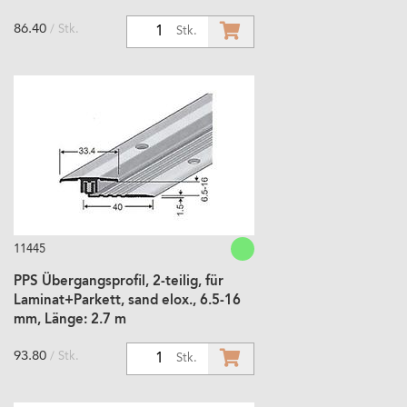
86.40
/ Stk.
1
Stk.
11445
PPS Übergangsprofil, 2-teilig, für
Laminat+Parkett, sand elox., 6.5-16
mm, Länge: 2.7 m
93.80
/ Stk.
1
Stk.