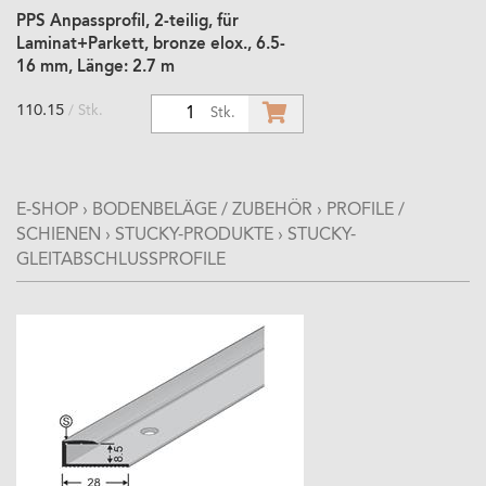
PPS Anpassprofil, 2-teilig, für
Laminat+Parkett, bronze elox., 6.5-
16 mm, Länge: 2.7 m
110.15
/ Stk.
1
Stk.
E-SHOP
›
BODENBELÄGE / ZUBEHÖR
›
PROFILE /
SCHIENEN
›
STUCKY-PRODUKTE
›
STUCKY-
GLEITABSCHLUSSPROFILE