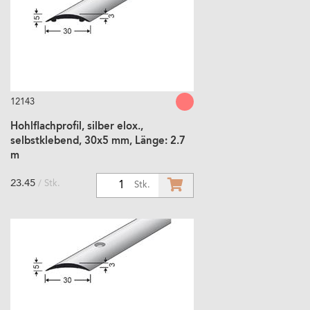
12143
Hohlflachprofil, silber elox.,
selbstklebend, 30x5 mm, Länge: 2.7
m
23.45
/ Stk.
1
Stk.