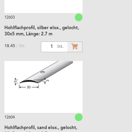
12603
Hohlflachprofil, silber elox., gelocht,
30x5 mm, Länge: 2.7 m
18.45
/ Stk.
1
Stk.
12604
Hohlflachprofil, sand elox., gelocht,