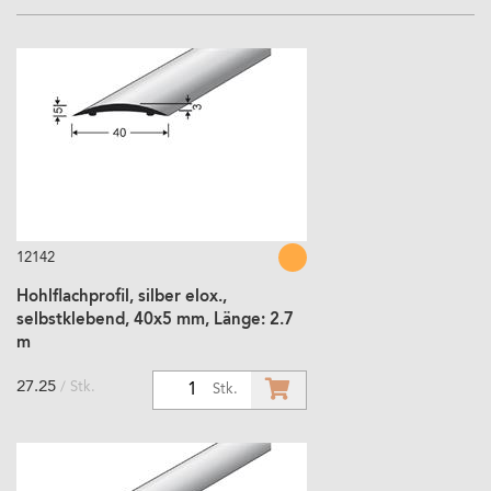
12142
Hohlflachprofil, silber elox.,
selbstklebend, 40x5 mm, Länge: 2.7
m
27.25
/ Stk.
1
Stk.