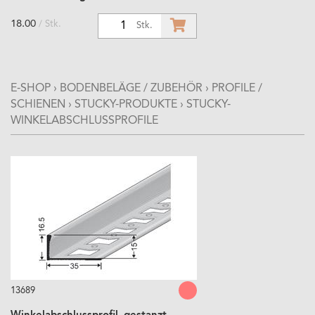
18.00
/ Stk.
1
Stk.
E-SHOP
›
BODENBELÄGE / ZUBEHÖR
›
PROFILE /
SCHIENEN
›
STUCKY-PRODUKTE
›
STUCKY-
WINKELABSCHLUSSPROFILE
13689