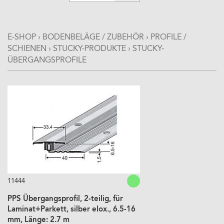
E-SHOP
›
BODENBELÄGE / ZUBEHÖR
›
PROFILE /
SCHIENEN
›
STUCKY-PRODUKTE
›
STUCKY-
ÜBERGANGSPROFILE
11444
PPS Übergangsprofil, 2-teilig, für
Laminat+Parkett, silber elox., 6.5-16
mm, Länge: 2.7 m