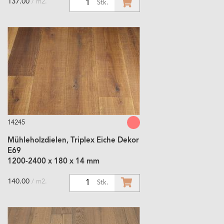
137.00
/ m2.
1
Stk.
14245
Mühleholzdielen, Triplex Eiche Dekor
E69
1200-2400 x 180 x 14 mm
140.00
/ m2.
1
Stk.