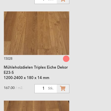
15028
Mühleholzdielen Triplex Eiche Dekor
E23-S
1200-2400 x 180 x 14 mm
167.00
/ m2.
1
Stk.