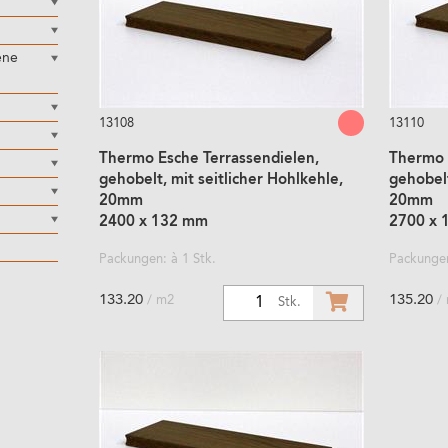
ene
13108
13110
Thermo Esche Terrassendielen,
Thermo 
gehobelt, mit seitlicher Hohlkehle,
gehobelt
20mm
20mm
2400 x 132 mm
2700 x 
Packungen: à 1 Stk.
Packungen
133.20
135.20
/ m2
/
1
Stk.