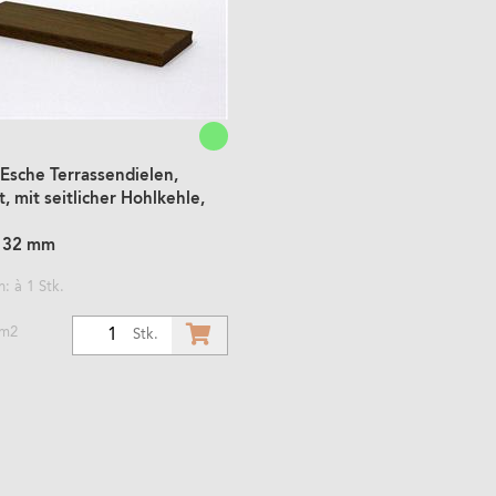
Esche Terrassendielen,
, mit seitlicher Hohlkehle,
132 mm
: à 1 Stk.
 m2
1
Stk.