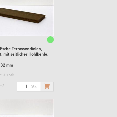
Esche Terrassendielen,
, mit seitlicher Hohlkehle,
132 mm
: à 1 Stk.
 m2
1
Stk.