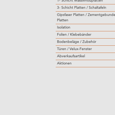
1- Schicht Massivholzplatten
3- Schicht Platten / Schaltafeln
Gipsfaser Platten / Zementgebund
Platten
Isolation
Folien / Klebebänder
Bodenbeläge / Zubehör
Türen / Velux-Fenster
Abverkaufsartikel
Aktionen