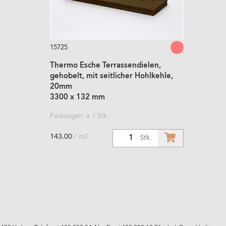
15725
Thermo Esche Terrassendielen,
gehobelt, mit seitlicher Hohlkehle,
20mm
3300 x 132 mm
Packungen: à 1 Stk.
143.00
/ m2
1
Stk.