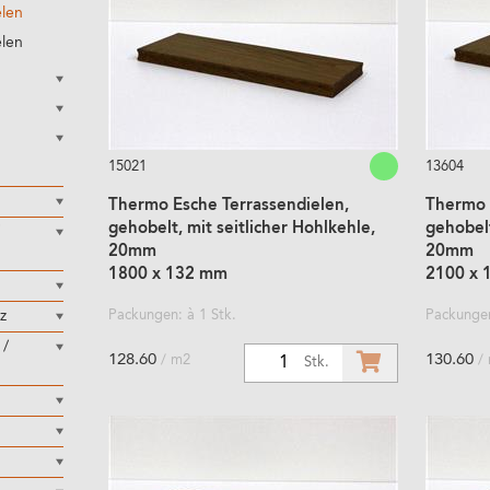
elen
elen
15021
13604
Thermo Esche Terrassendielen,
Thermo 
gehobelt, mit seitlicher Hohlkehle,
gehobelt
20mm
20mm
1800 x 132 mm
2100 x 
z
Packungen: à 1 Stk.
Packungen
 /
128.60
130.60
/ m2
/
1
Stk.