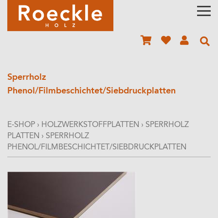
Sperrholz
Phenol/Filmbeschichtet/Siebdruckplatten
E-SHOP
›
HOLZWERKSTOFFPLATTEN
›
SPERRHOLZ
PLATTEN
›
SPERRHOLZ
PHENOL/FILMBESCHICHTET/SIEBDRUCKPLATTEN