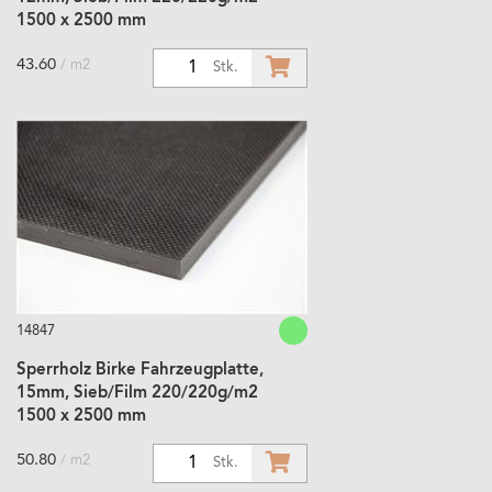
1500 x 2500 mm
43.60
/ m2
1
Stk.
14847
Sperrholz Birke Fahrzeugplatte,
15mm, Sieb/Film 220/220g/m2
1500 x 2500 mm
50.80
/ m2
1
Stk.