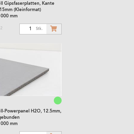
l Gipsfaserplatten, Kante
 15mm (Kleinformat)
1000 mm
m2
1
Stk.
ll-Powerpanel H2O, 12.5mm,
gebunden
1000 mm