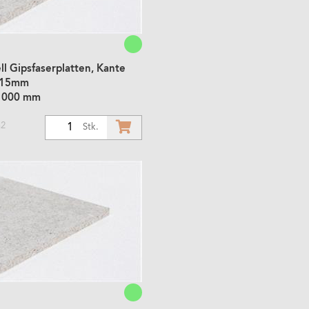
l Gipsfaserplatten, Kante
 15mm
1000 mm
m2
1
Stk.