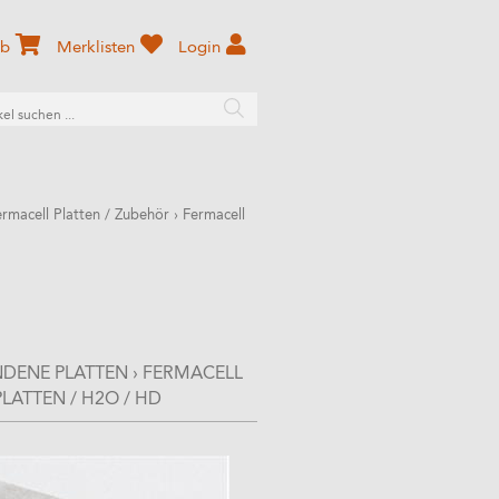
rb
Merklisten
Login
ermacell Platten / Zubehör
›
Fermacell
NDENE PLATTEN
›
FERMACELL
LATTEN / H2O / HD