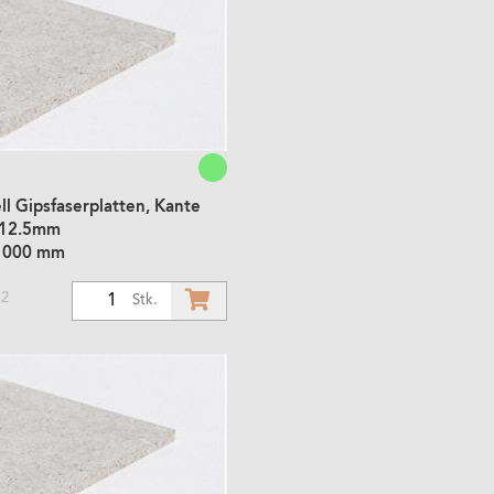
l Gipsfaserplatten, Kante
 12.5mm
1000 mm
m2
1
Stk.