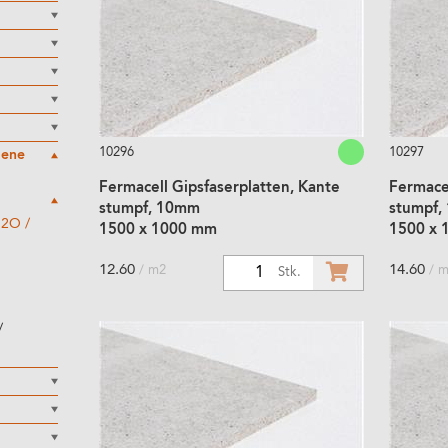
10296
10297
dene
Fermacell Gipsfaserplatten, Kante
Fermacel
stumpf, 10mm
stumpf,
H2O /
1500 x 1000 mm
1500 x 
12.60
14.60
/ m2
/ 
1
Stk.
/