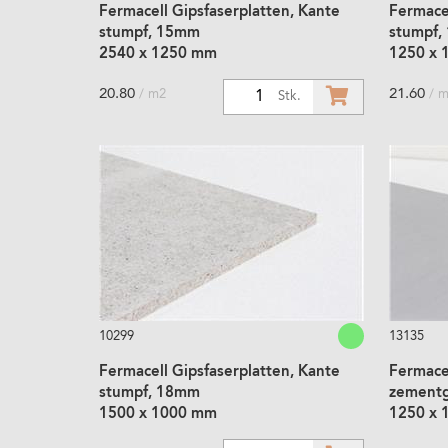
Fermacell Gipsfaserplatten, Kante
Fermacel
stumpf, 15mm
stumpf,
2540 x 1250 mm
1250 x 
20.80
21.60
/ m2
/ 
1
Stk.
10299
13135
Fermacell Gipsfaserplatten, Kante
Fermace
stumpf, 18mm
zement
1500 x 1000 mm
1250 x 