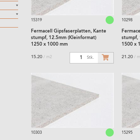
15319
10298
Fermacell Gipsfaserplatten, Kante
Fermacel
stumpf, 12.5mm (Kleinformat)
stumpf,
1250 x 1000 mm
1500 x 
15.20
21.20
/ m2
/ 
1
Stk.
10303
15295