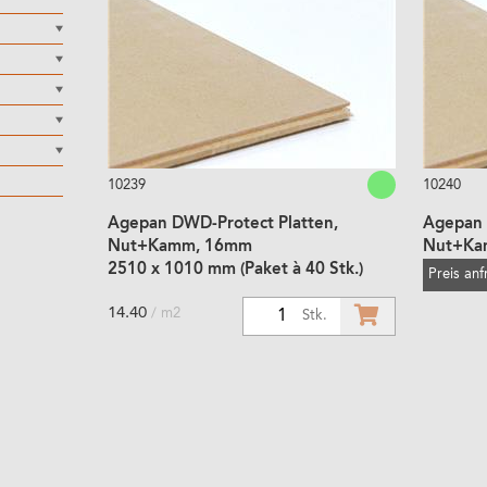
10239
10240
Agepan DWD-Protect Platten,
Agepan 
Nut+Kamm, 16mm
Nut+Ka
2510 x 1010 mm (Paket à 40 Stk.)
Preis an
14.40
/ m2
1
Stk.