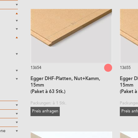
13654
13655
Egger DHF-Platten, Nut+Kamm,
Egger D
15mm
15mm
(Paket à 63 Stk.)
(Paket à
Packungen: à 1 Stk.
Packungen
Preis anfragen
Preis an
ene