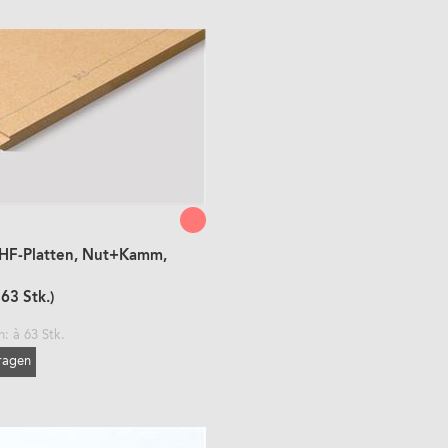
HF-Platten, Nut+Kamm,
 63 Stk.)
: à 63 Stk.
fragen