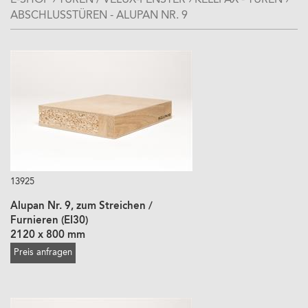
E-SHOP
›
TÜREN / VELUX-FENSTER
›
KELLPAX - TÜREN
›
ABSCHLUSSTÜREN - ALUPAN NR. 9
13925
Alupan Nr. 9, zum Streichen /
Furnieren (EI30)
2120 x 800 mm
Preis anfragen