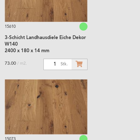
15610
3-Schicht Landhausdiele Eiche Dekor
W140
2400 x 180 x 14 mm
73.00
/ m2.
1
Stk.
15073