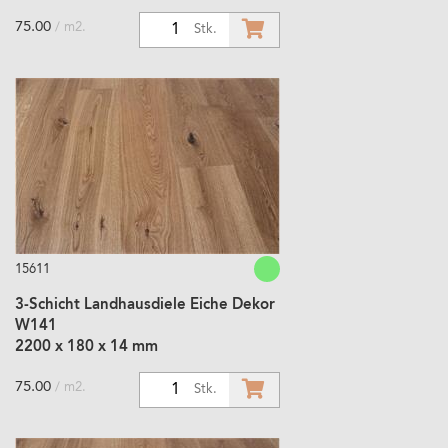
75.00
/ m2.
1
Stk.
15611
3-Schicht Landhausdiele Eiche Dekor
W141
2200 x 180 x 14 mm
75.00
/ m2.
1
Stk.