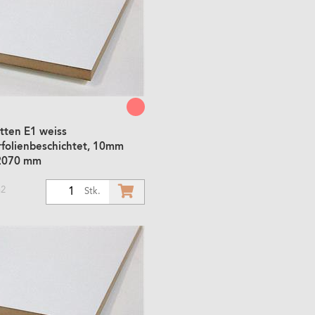
tten E1 weiss
rfolienbeschichtet, 10mm
2070 mm
m2
1
Stk.