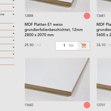
ene
12888
13681
MDF Platten E1 weiss
MDF Pla
grundierfolienbeschichtet, 12mm
grundie
2800 x 2070 mm
5600 x 
25.50
33.10
/ m2
/ 
1
Stk.
13682
12701