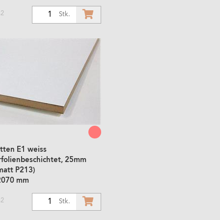
m2
1
Stk.
tten E1 weiss
rfolienbeschichtet, 25mm
matt P213)
2070 mm
m2
1
Stk.