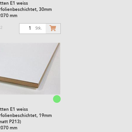
tten E1 weiss
rfolienbeschichtet, 30mm
2070 mm
m2
1
Stk.
tten E1 weiss
rfolienbeschichtet, 19mm
matt P213)
2070 mm