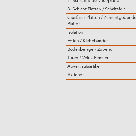
1- Schicht Massivholzplatten
3- Schicht Platten / Schaltafeln
Gipsfaser Platten / Zementgebund
Platten
Isolation
Folien / Klebebänder
Bodenbeläge / Zubehör
Türen / Velux-Fenster
Abverkaufsartikel
Aktionen