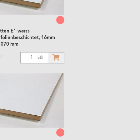
tten E1 weiss
rfolienbeschichtet, 16mm
2070 mm
m2
1
Stk.