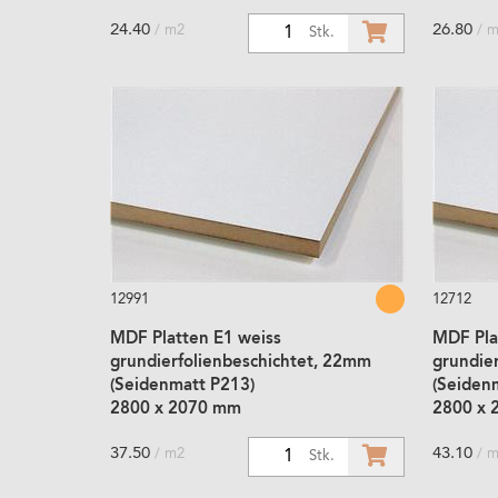
24.40
26.80
/ m2
/ 
1
Stk.
12991
12712
MDF Platten E1 weiss
MDF Pla
grundierfolienbeschichtet, 22mm
grundie
(Seidenmatt P213)
(Seiden
2800 x 2070 mm
2800 x 
37.50
43.10
/ m2
/ 
1
Stk.