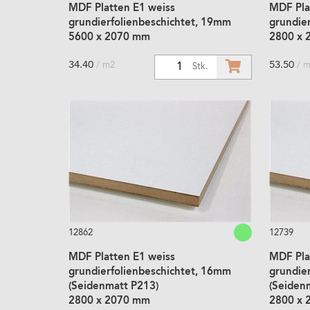
MDF Platten E1 weiss
MDF Pla
grundierfolienbeschichtet, 19mm
grundie
5600 x 2070 mm
2800 x 
34.40
53.50
/ m2
/ 
1
Stk.
12862
12739
MDF Platten E1 weiss
MDF Pla
grundierfolienbeschichtet, 16mm
grundie
(Seidenmatt P213)
(Seiden
2800 x 2070 mm
2800 x 