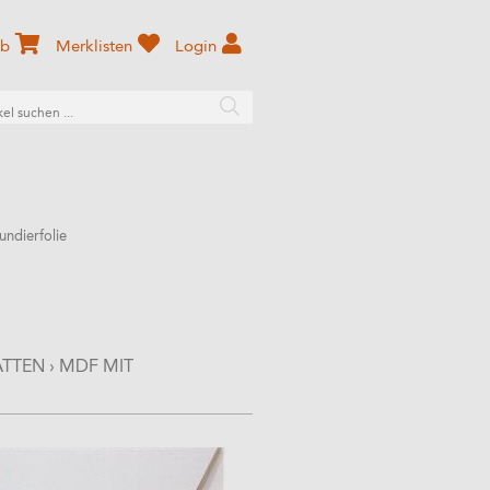
rb
Merklisten
Login
ndierfolie
ATTEN
›
MDF MIT