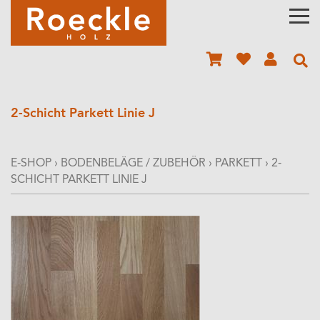
2-Schicht Parkett Linie J
E-SHOP
›
BODENBELÄGE / ZUBEHÖR
›
PARKETT
›
2-
SCHICHT PARKETT LINIE J