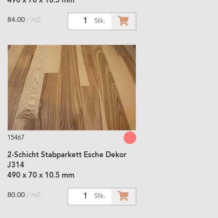
490 x 70 x 10.5 mm
84.00
/ m2.
1
Stk.
15467
2-Schicht Stabparkett Esche Dekor
J314
490 x 70 x 10.5 mm
80.00
/ m2.
1
Stk.