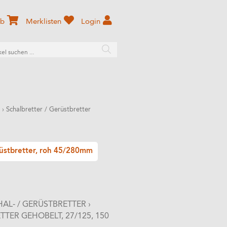
rb
Merklisten
Login
›
Schalbretter / Gerüstbretter
üstbretter, roh 45/280mm
AL- / GERÜSTBRETTER
›
TER GEHOBELT, 27/125, 150