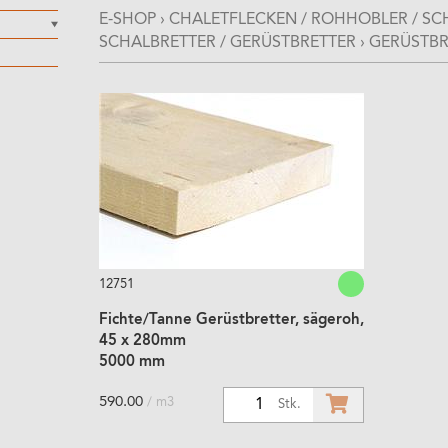
E-SHOP
›
CHALETFLECKEN / ROHHOBLER / SCH
SCHALBRETTER / GERÜSTBRETTER
›
GERÜSTBR
12751
Fichte/Tanne Gerüstbretter, sägeroh,
45 x 280mm
5000 mm
590.00
/ m3
1
Stk.