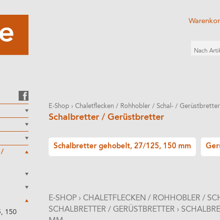
Warenko
E-Shop
›
Chaletflecken / Rohhobler / Schal- / Gerüstbretter
Schalbretter / Gerüstbretter
Schalbretter gehobelt, 27/125, 150 mm
Ger
 /
E-SHOP
›
CHALETFLECKEN / ROHHOBLER / SCH
SCHALBRETTER / GERÜSTBRETTER
›
SCHALBRET
5, 150