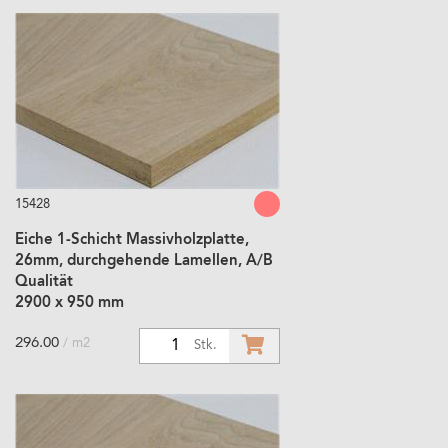
15428
Eiche 1-Schicht Massivholzplatte,
26mm, durchgehende Lamellen, A/B
Qualität
2900 x 950 mm
296.00
/ m2
1
Stk.