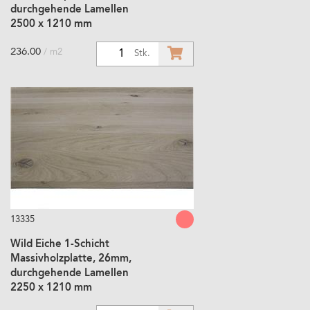
durchgehende Lamellen
2500 x 1210 mm
236.00
/ m2
1
Stk.
13335
Wild Eiche 1-Schicht
Massivholzplatte, 26mm,
durchgehende Lamellen
2250 x 1210 mm