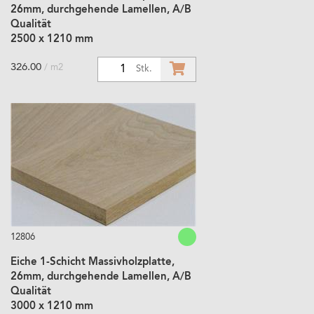
26mm, durchgehende Lamellen, A/B
Qualität
2500 x 1210 mm
326.00
/ m2
1
Stk.
12806
Eiche 1-Schicht Massivholzplatte,
26mm, durchgehende Lamellen, A/B
Qualität
3000 x 1210 mm