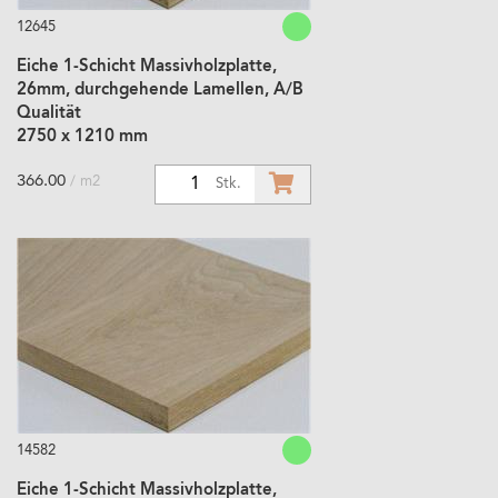
12645
Eiche 1-Schicht Massivholzplatte,
26mm, durchgehende Lamellen, A/B
Qualität
2750 x 1210 mm
366.00
/ m2
1
Stk.
14582
Eiche 1-Schicht Massivholzplatte,