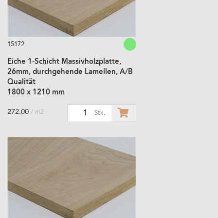
15172
Eiche 1-Schicht Massivholzplatte,
26mm, durchgehende Lamellen, A/B
Qualität
1800 x 1210 mm
272.00
/ m2
1
Stk.