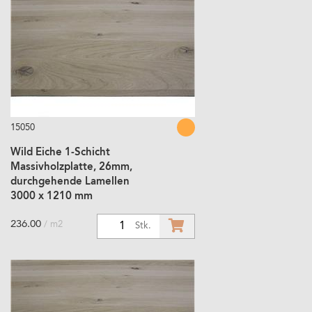
15050
Wild Eiche 1-Schicht
Massivholzplatte, 26mm,
durchgehende Lamellen
3000 x 1210 mm
236.00
/ m2
1
Stk.