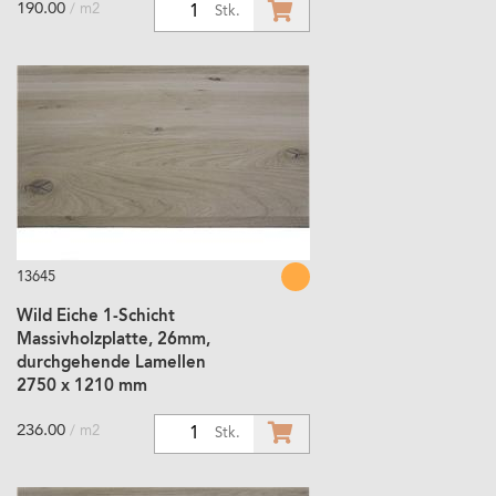
190.00
/ m2
1
Stk.
13645
Wild Eiche 1-Schicht
Massivholzplatte, 26mm,
durchgehende Lamellen
2750 x 1210 mm
236.00
/ m2
1
Stk.