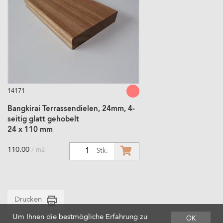
14171
Bangkirai Terrassendielen, 24mm, 4-
seitig glatt gehobelt
24 x 110 mm
110.00
/ m2
1
Stk.
Drucken
Um Ihnen die bestmögliche Erfahrung zu
OK