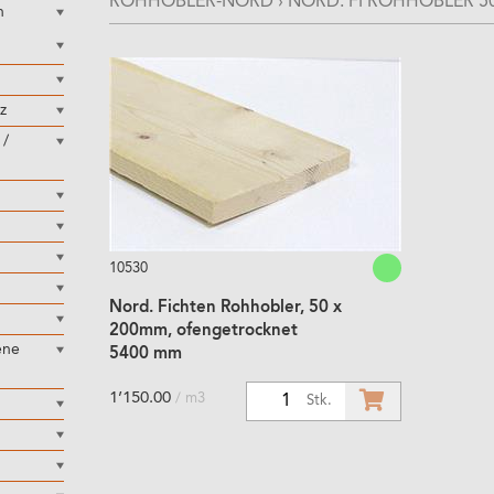
ROHHOBLER-NORD
›
NORD. FI ROHHOBLER 
h
z
 /
10530
Nord. Fichten Rohhobler, 50 x
200mm, ofengetrocknet
ene
5400 mm
1’150.00
/ m3
1
Stk.