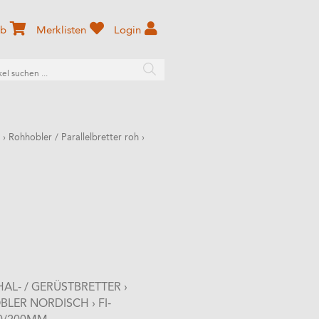
rb
Merklisten
Login
›
Rohhobler / Parallelbretter roh
›
AL- / GERÜSTBRETTER
›
BLER NORDISCH
›
FI-