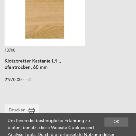
13700
Klotzbretter Kastanie I./II.,
ofentrocken, 60 mm
2’970.00
/ m3
Drucken
Um Ihnen die bestmögliche Erfahrung zu
OK
bieten, benutzt diese Website Cookies und
Analyse Tools. Durch die fortgesetzte Nutzung dieser