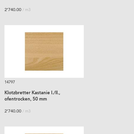
2’740.00
/ m3
14797
Klotzbretter Kastanie I./II.,
ofentrocken, 50 mm
2’740.00
/ m3