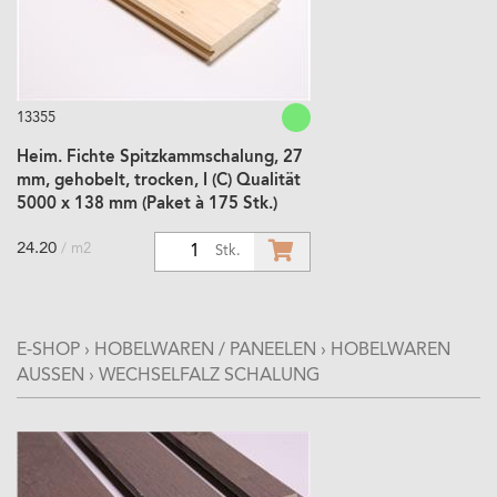
13355
Heim. Fichte Spitzkammschalung, 27
mm, gehobelt, trocken, I (C) Qualität
5000 x 138 mm (Paket à 175 Stk.)
24.20
/ m2
1
Stk.
E-SHOP
›
HOBELWAREN / PANEELEN
›
HOBELWAREN
AUSSEN
›
WECHSELFALZ SCHALUNG