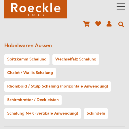
Hobelwaren Aussen
Spitzkamm Schalung
Wechselfalz Schalung
Chalet / Wallis Schalung
Rhomboid / Stülp Schalung (horizontale Anwendung)
Schirmbretter / Deckleisten
Schalung N+K (vertikale Anwendung)
Schindeln