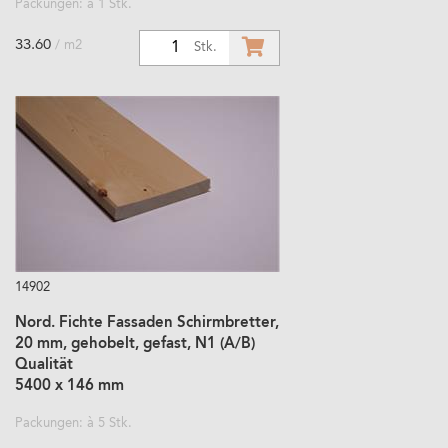
Packungen: à 1 Stk.
33.60
/ m2
1
Stk.
14902
Nord. Fichte Fassaden Schirmbretter,
20 mm, gehobelt, gefast, N1 (A/B)
Qualität
5400 x 146 mm
Packungen: à 5 Stk.