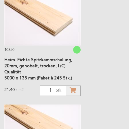
10850
Heim. Fichte Spitzkammschalung,
20mm, gehobelt, trocken, I (C)
Qualität
5000 x 138 mm (Paket à 245 Stk.)
21.40
/ m2
1
Stk.