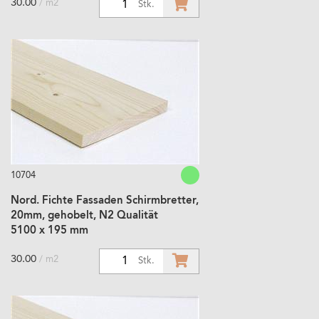
30.00
/ m2
1
Stk.
10704
Nord. Fichte Fassaden Schirmbretter,
20mm, gehobelt, N2 Qualität
5100 x 195 mm
30.00
/ m2
1
Stk.