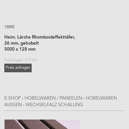
15092
Heim. Lärche Rhomboideffekttäfer,
26 mm, gehobelt
5000 x 128 mm
Packungen: à 5 Stk.
Preis anfragen
E-SHOP
›
HOBELWAREN / PANEELEN
›
HOBELWAREN
AUSSEN
›
WECHSELFALZ SCHALUNG