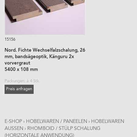
15156
Nord. Fichte Wechselfalzschalung, 26
mm, bandsägeoptik, Känguru 2x
vorvergraut
5400 x 108 mm
Packungen: à 4 Stk.
Preis anfragen
E-SHOP
›
HOBELWAREN / PANEELEN
›
HOBELWAREN
AUSSEN
›
RHOMBOID / STÜLP SCHALUNG
(HORIZONTALE ANWENDUNG)