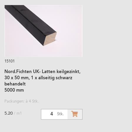
15101
Nord.Fichten UK- Latten keilgezinkt,
30 x 50 mm, 1 x allseitig schwarz
behandelt
5000 mm
Packungen: à 4 Stk.
5.20
/ m1
4
Stk.