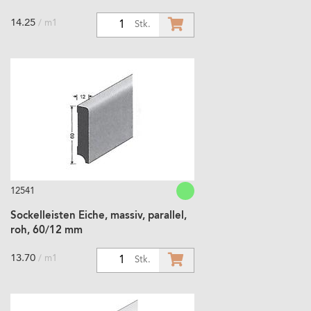
14.25
/ m1
1
Stk.
12541
Sockelleisten Eiche, massiv, parallel,
roh, 60/12 mm
13.70
/ m1
1
Stk.