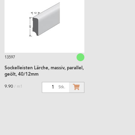
13597
Sockelleisten Lärche, massiv, parallel,
geölt, 40/12mm
9.90
/ m1
1
Stk.