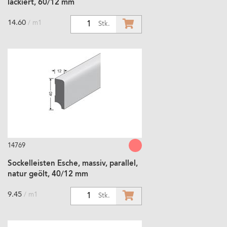
lackiert, 60/12 mm
14.60
/ m1
1
Stk.
14769
Sockelleisten Esche, massiv, parallel,
natur geölt, 40/12 mm
9.45
/ m1
1
Stk.