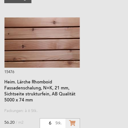
15476
Heim. Lärche Rhomboid
Fassadenschalung, N+K, 21 mm,
Sichtseite strukturfein, AB Qualität
5000 x 74 mm
Packungen: à 6 Stk.
56.20
/ m2
6
Stk.