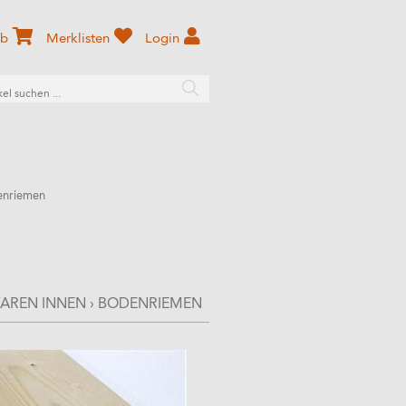
rb
Merklisten
Login
enriemen
AREN INNEN
›
BODENRIEMEN