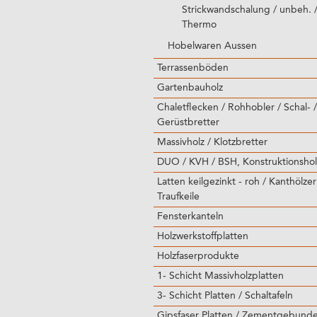
Strickwandschalung / unbeh. /
Thermo
Hobelwaren Aussen
Terrassenböden
Gartenbauholz
Chaletflecken / Rohhobler / Schal- /
Gerüstbretter
Massivholz / Klotzbretter
DUO / KVH / BSH, Konstruktionshol
Latten keilgezinkt - roh / Kanthölzer
Traufkeile
Fensterkanteln
Holzwerkstoffplatten
Holzfaserprodukte
1- Schicht Massivholzplatten
3- Schicht Platten / Schaltafeln
Gipsfaser Platten / Zementgebund