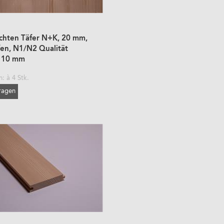
ichten Täfer N+K, 20 mm,
fen, N1/N2 Qualität
110 mm
: à 4 Stk.
fragen