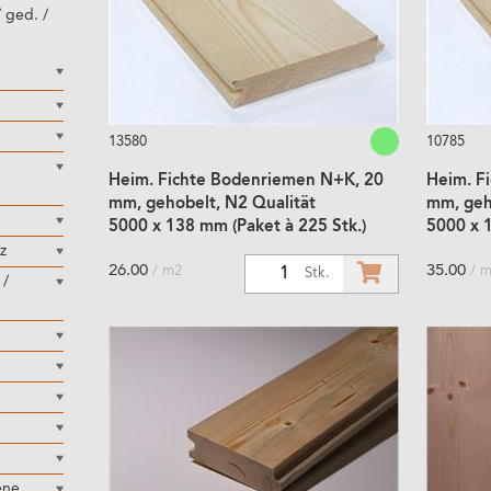
 ged. /
13580
10785
Heim. Fichte Bodenriemen N+K, 20
Heim. F
mm, gehobelt, N2 Qualität
mm, geh
5000 x 138 mm (Paket à 225 Stk.)
5000 x 1
z
26.00
35.00
/ m2
/ 
1
Stk.
 /
ene