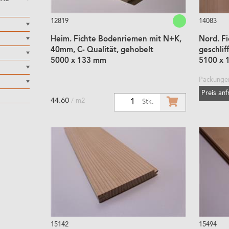
12819
14083
Heim. Fichte Bodenriemen mit N+K,
Nord. F
40mm, C- Qualität, gehobelt
geschlif
5000 x 133 mm
5100 x 
Packungen
Preis an
44.60
/ m2
1
Stk.
15142
15494