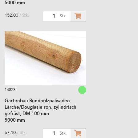
5000 mm
152.00
/ Stk.
1
Stk.
14823
Gartenbau Rundholzpalisaden
Lärche/Douglasie roh, zylindrisch
gefräst, DM 100 mm
5000 mm
67.10
/ Stk.
1
Stk.