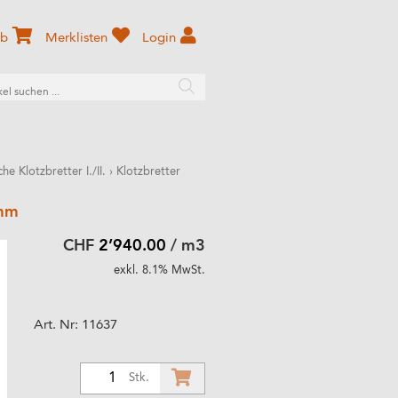
rb
Merklisten
Login
che Klotzbretter I./II.
›
Klotzbretter
 mm
CHF
2’940.00
/ m3
exkl. 8.1% MwSt.
Art. Nr:
11637
1
Stk.