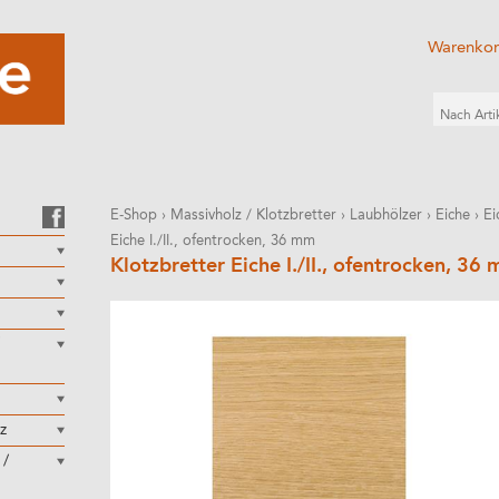
Warenko
E-Shop
›
Massivholz / Klotzbretter
›
Laubhölzer
›
Eiche
›
Ei
Eiche I./II., ofentrocken, 36 mm
Klotzbretter Eiche I./II., ofentrocken, 36
z
 /