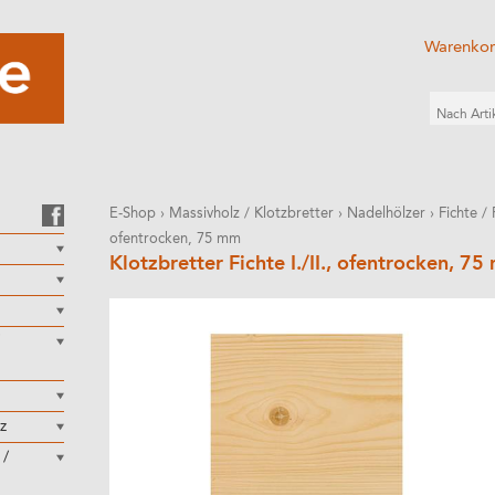
Warenko
E-Shop
›
Massivholz / Klotzbretter
›
Nadelhölzer
›
Fichte /
ofentrocken, 75 mm
Klotzbretter Fichte I./II., ofentrocken, 7
z
 /