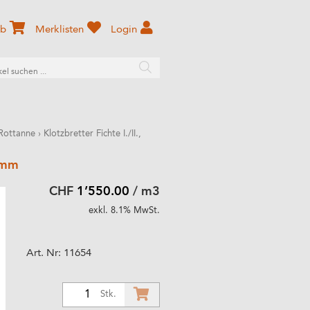
rb
Merklisten
Login
 Rottanne
›
Klotzbretter Fichte I./II.,
5 mm
CHF
1’550.00
/ m3
exkl. 8.1% MwSt.
Art. Nr:
11654
1
Stk.