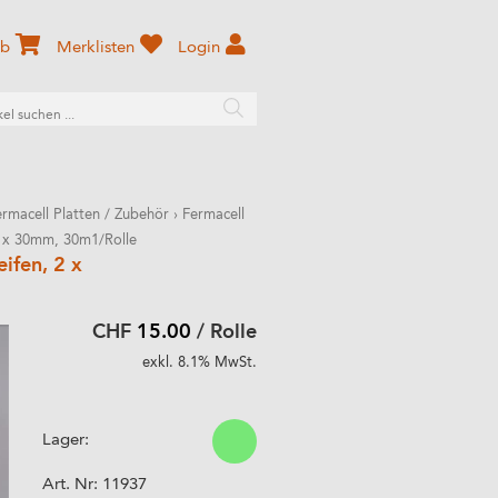
rb
Merklisten
Login
ermacell Platten / Zubehör
›
Fermacell
 2 x 30mm, 30m1/Rolle
ifen, 2 x
CHF
15.00
/ Rolle
exkl. 8.1% MwSt.
Lager:
Art. Nr:
11937