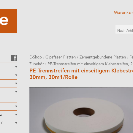
Warenko
E-Shop
›
Gipsfaser Platten / Zementgebundene Platten
›
F
Zubehör
›
PE-Trennstreifen mit einseitigem Klebestreifen,
PE-Trennstreifen mit einseitigem Klebestre
30mm, 30m1/Rolle
z
 /