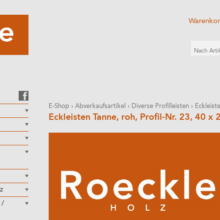
Warenko
E-Shop
›
Abverkaufsartikel
›
Diverse Profilleisten
›
Eckleist
Eckleisten Tanne, roh, Profil-Nr. 23, 40 
z
 /