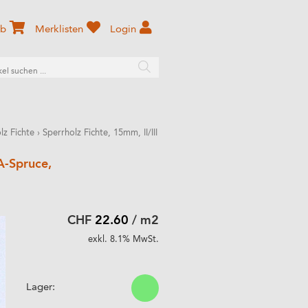
rb
Merklisten
Login
lz Fichte
›
Sperrholz Fichte, 15mm, II/III
SA-Spruce,
CHF
22.60
/ m2
exkl. 8.1% MwSt.
Lager: