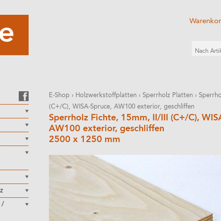
Warenko
E-Shop
›
Holzwerkstoffplatten
›
Sperrholz Platten
›
Sperrho
(C+/C), WISA-Spruce, AW100 exterior, geschliffen
Sperrholz Fichte, 15mm, II/III (C+/C), WI
AW100 exterior, geschliffen
2500 x 1250 mm
z
 /