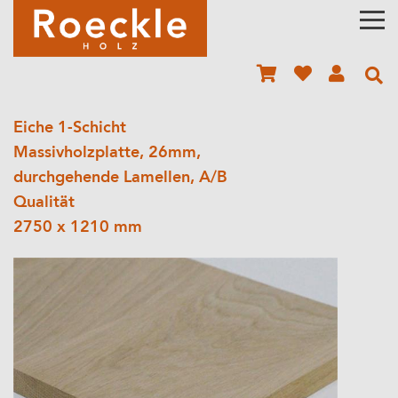
Eiche 1-Schicht
Massivholzplatte, 26mm,
durchgehende Lamellen, A/B
Qualität
2750 x 1210 mm