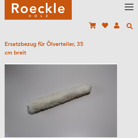
Ersatzbezug für Ölverteiler, 35
cm breit