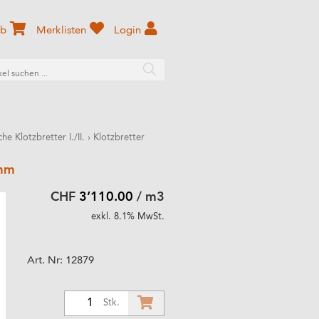
rb
Merklisten
Login
che Klotzbretter I./II.
›
Klotzbretter
 mm
CHF
3’110.00
/ m3
exkl. 8.1% MwSt.
Art. Nr:
12879
1
Stk.