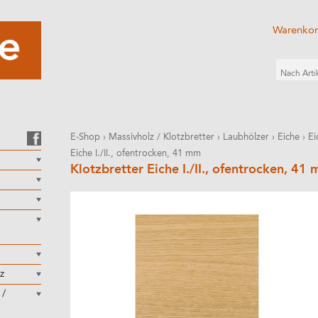
Warenko
E-Shop
›
Massivholz / Klotzbretter
›
Laubhölzer
›
Eiche
›
Ei
Eiche I./II., ofentrocken, 41 mm
Klotzbretter Eiche I./II., ofentrocken, 41
z
 /