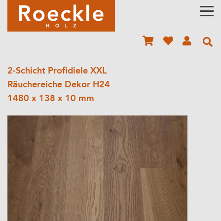
2-Schicht Profidiele XXL
Räuchereiche Dekor H24
1480 x 138 x 10 mm