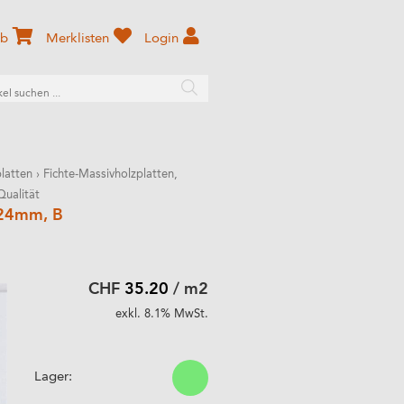
rb
Merklisten
Login
platten
›
Fichte-Massivholzplatten,
Qualität
, 24mm, B
CHF
35.20
/ m2
exkl. 8.1% MwSt.
Lager: