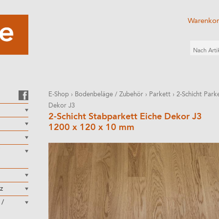
Warenko
E-Shop
›
Bodenbeläge / Zubehör
›
Parkett
›
2-Schicht Parke
Dekor J3
2-Schicht Stabparkett Eiche Dekor J3
1200 x 120 x 10 mm
z
 /