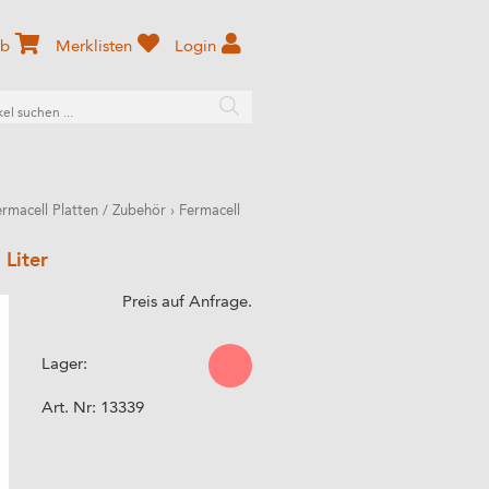
rb
Merklisten
Login
ermacell Platten / Zubehör
›
Fermacell
 Liter
Preis auf Anfrage.
Lager:
Art. Nr:
13339