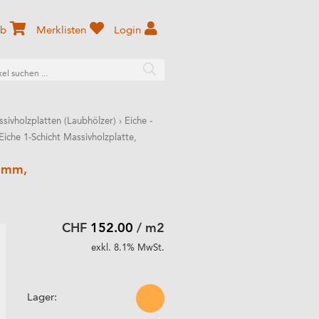
rb
Merklisten
Login
sivholzplatten (Laubhölzer)
›
Eiche -
Eiche 1-Schicht Massivholzplatte,
19mm,
CHF
152.00
/ m2
exkl. 8.1% MwSt.
Lager: