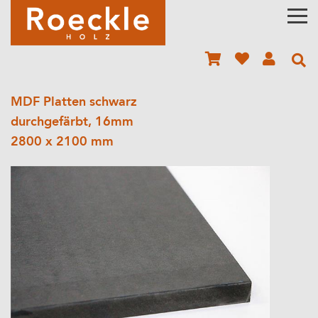
MDF Platten schwarz
durchgefärbt, 16mm
2800 x 2100 mm