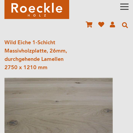
Wild Eiche 1-Schicht
Massivholzplatte, 26mm,
durchgehende Lamellen
2750 x 1210 mm