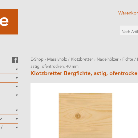
Warenko
E-Shop
›
Massivholz / Klotzbretter
›
Nadelhölzer
›
Fichte /
astig, ofentrocken, 40 mm
Klotzbretter Bergfichte, astig, ofentroc
z
 /