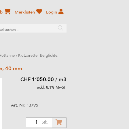
rb
Merklisten
Login
 Rottanne
›
Klotzbretter Bergfichte,
ken, 40 mm
CHF
1’050.00
/ m3
exkl. 8.1% MwSt.
Art. Nr:
13796
1
Stk.