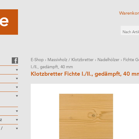
Warenko
E-Shop
›
Massivholz / Klotzbretter
›
Nadelhölzer
›
Fichte 
I./II., gedämpft, 40 mm
Klotzbretter Fichte I./II., gedämpft, 40 m
z
 /