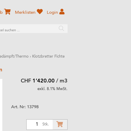
rb
Merklisten
Login
Gedämpft/Thermo
›
Klotzbretter Fichte
m
CHF
1’420.00
/ m3
exkl. 8.1% MwSt.
Art. Nr:
13798
1
Stk.