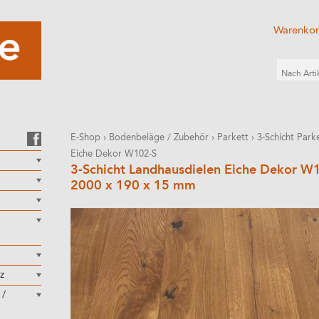
Warenko
E-Shop
›
Bodenbeläge / Zubehör
›
Parkett
›
3-Schicht Park
Eiche Dekor W102-S
3-Schicht Landhausdielen Eiche Dekor W
2000 x 190 x 15 mm
z
 /