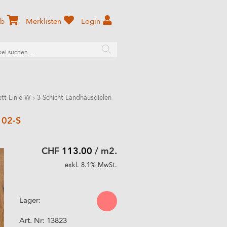
rb
Merklisten
Login
ett Linie W
›
3-Schicht Landhausdielen
102-S
CHF
113.00
/ m2.
exkl. 8.1% MwSt.
Lager:
Art. Nr:
13823