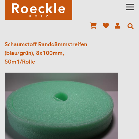
Schaumstoff Randdämmstreifen
(blau/grün), 8x100mm,
50m1/Rolle