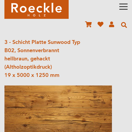
3 - Schicht Platte Sunwood Typ
B02, Sonnenverbrannt
hellbraun, gehackt
(Altholzoptikdruck)
19 x 5000 x 1250 mm